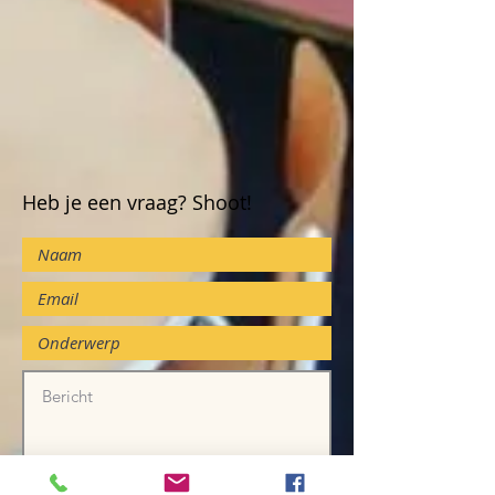
Heb je een vraag? Shoot!